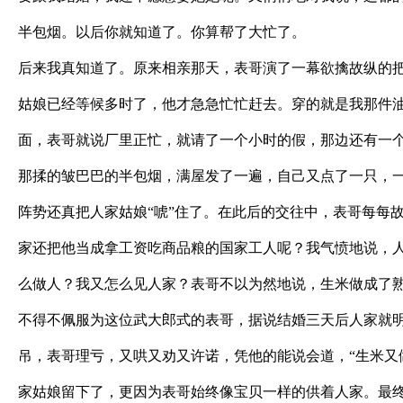
半包烟。以后你就知道了。你算帮了大忙了。
后来我真知道了。原来相亲那天，表哥演了一幕欲擒故纵的
姑娘已经等候多时了，他才急急忙忙赶去。穿的就是我那件
面，表哥就说厂里正忙，就请了一个小时的假，那边还有一
那揉的皱巴巴的半包烟，满屋发了一遍，自己又点了一只，
阵势还真把人家姑娘“唬”住了。在此后的交往中，表哥每每
家还把他当成拿工资吃商品粮的国家工人呢？我气愤地说，
么做人？我又怎么见人家？表哥不以为然地说，生米做成了
不得不佩服为这位武大郎式的表哥，据说结婚三天后人家就
吊，表哥理亏，又哄又劝又许诺，凭他的能说会道，“生米又
家姑娘留下了，更因为表哥始终像宝贝一样的供着人家。最