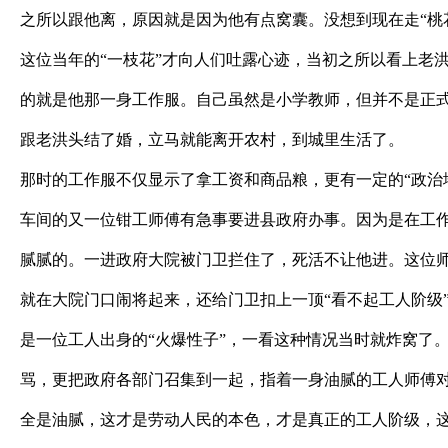
之所以跟他离，原因就是因为他有点窝囊。没想到现在走“桃
这位当年的“一枝花”才向人们吐露心迹，当初之所以看上老
的就是他那一身工作服。自己虽然是小学教师，但并不是正
跟老洪头结了婚，立马就能离开农村，到城里生活了。
那时的工作服不仅显示了拿工资和商品粮，更有一定的“政治
车间的又一位钳工师傅有急事要进县政府办事。因为是在工
腻腻的。一进政府大院被门卫拦住了，死活不让他进。这位师
就在大院门口闹将起来，还给门卫扣上一顶“看不起工人阶级
是一位工人出身的“火爆性子”，一看这种情况当时就炸窝了
骂，更把政府各部门召集到一起，指着一身油腻的工人师傅
全是油腻，这才是劳动人民的本色，才是真正的工人阶级，