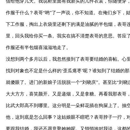
借给他穿几天。我说柜里面有我新买的几件衣裳，你随便穿
作服干什么？表哥“哟”了一声说，你不知道。在俺们乡下，
下工作服，掏出上衣袋里还剩下的满是油腻的半包烟，表哥
里，回头我给你买一条。我实在搞不清楚表哥的意思。答应
作服还有半包烟喜滋滋地走了。
没想到两个多月以后，我忽然接到了表哥要结婚的喜帖。心
找到对象也不定是什么样的‘歪瓜瘪枣’呢？谁知到了结婚的
就傻眼了。进门的新娘子活脱脱一个“刘晓庆”。甚至比“刘晓
大大方方，喜笑颜开。又是递烟，又是拿糖。再看我那表哥
比武大郎高不到哪里。这分明是一朵鲜花插在狗屎上了。抽
他，这到底是怎么回事？这姑娘眼不瞎吧？表哥脖子一拧，
要跟我结婚，我还不愿意娶她她呢。又悄悄地对我说，这都