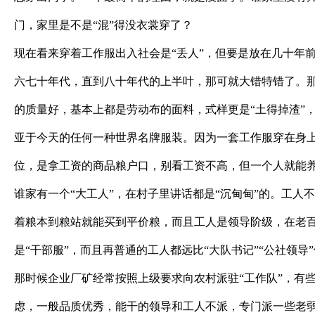
门，家里是不是“混”得没衣裳穿了？
现在看来穿着工作服出入社会是“丢人”，但要是放在几十年
六七十年代，直到八十年代的上半叶，那可就大错特错了。
的质量好，基本上都是劳动布的面料，式样更是“土得掉渣”
亚于今天的任何一种世界名牌服装。因为一套工作服穿在身
位，是拿工资的商品粮户口，别看工资不高，但一个人就能
谁家有一个“大工人”，在村子里讲话都是“沉甸甸”的。工人
着粮本到粮站就能买到平价粮，而且工人是领导阶级，在老
是“干部服”，而且再普通的工人都远比“大队书记”“公社领导”
那时候企业厂矿经常按照上级要求向农村派驻“工作队”，有
虑，一般品质优秀，能干的领导和工人不派，专门派一些老